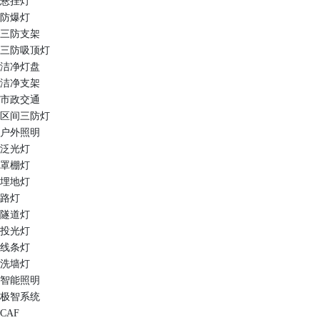
悬挂灯
防爆灯
三防支架
三防吸顶灯
洁净灯盘
洁净支架
市政交通
区间三防灯
户外照明
泛光灯
罩棚灯
埋地灯
路灯
隧道灯
投光灯
线条灯
洗墙灯
智能照明
极智系统
CAF