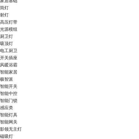
家居基础
筒灯
射灯
高压灯带
光源模组
厨卫灯
吸顶灯
电工厨卫
开关插座
风暖浴霸
智能家居
极智派
智能开关
智能中控
智能门锁
感应类
智能灯具
智能网关
影领无主灯
磁吸灯