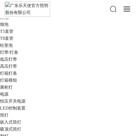
商用照明
光源
灯泡
烛泡
T5直管
T8直管
柱形泡
灯带/灯条
低压灯带
高压灯带
灯箱灯条
灯箱模组
展柜灯
电源
恒压开关电源
LED控制装置
筒灯
嵌入式筒灯
吸顶式筒灯