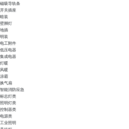
磁吸导轨条
开关插座
暗装
壁脚灯
地插
明装
电工附件
低压电器
集成电器
灯暖
风暖
凉霸
换气扇
智能消防应急
标志灯类
照明灯类
控制器类
电源类
工业照明