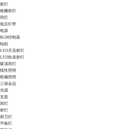
射灯
格栅射灯
筒灯
低压灯带
电源
RGB控制器
铂刻
LED天花射灯
LED轨道射灯
吸顶筒灯
线性照明
暗藏照明
三雄金品
光源
支架
筒灯
射灯
厨卫灯
平板灯